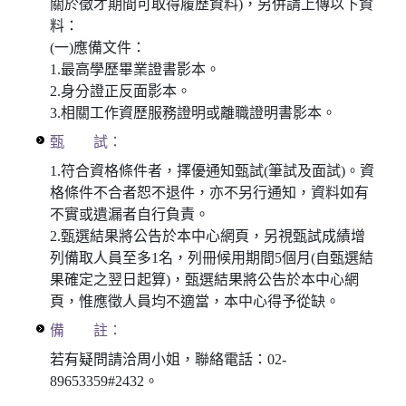
關於徵才期間可取得履歷資料)，另併請上傳以下資
料：
(一)應備文件：
1.最高學歷畢業證書影本。
2.身分證正反⾯影本。
3.相關工作資歷服務證明或離職證明書影本。
甄 試：
1.符合資格條件者，擇優通知甄試(筆試及面試)。資
格條件不合者恕不退件，亦不另行通知，資料如有
不實或遺漏者自行負責。
2.甄選結果將公告於本中心網頁，另視甄試成績增
列備取人員至多1名，列冊候用期間5個月(自甄選結
果確定之翌日起算)，甄選結果將公告於本中心網
頁，惟應徵人員均不適當，本中心得予從缺。
備 註：
若有疑問請洽周小姐，聯絡電話：02-
89653359#2432。