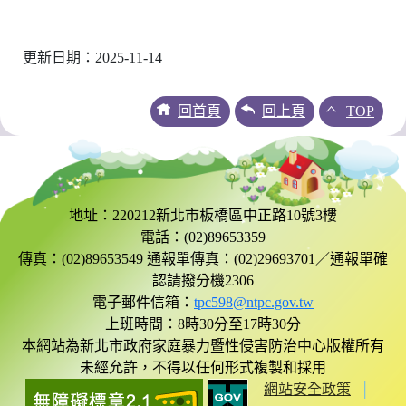
更新日期：2025-11-14
回首頁
回上頁
TOP
地址：220212新北市板橋區中正路10號3樓
電話：(02)89653359
傳真：(02)89653549 通報單傳真：(02)29693701／通報單確
認請撥分機2306
電子郵件信箱：
tpc598@ntpc.gov.tw
上班時間：8時30分至17時30分
本網站為新北市政府家庭暴力暨性侵害防治中心版權所有
未經允許，不得以任何形式複製和採用
網站安全政策
│