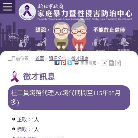
進入內容區塊
:::
目前位置 ：
首頁
>
資訊公告
>
徵才訊息
字級設定：
徵才訊息
社工員職務代理人(職代期間至115年05月
多)
正取：
1人
備取：
1人