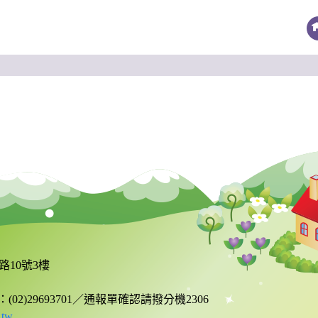
路10號3樓
真：(02)29693701／通報單確認請撥分機2306
.tw