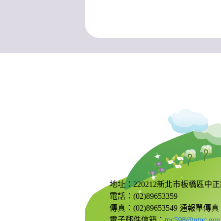
地址：220212新北市板橋區中正
電話：(02)89653359
傳真：(02)89653549 通報單傳
電子郵件信箱：
tpc598@ntpc.gov