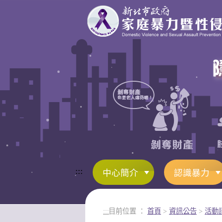
進入內容區塊
:::
中心簡介
認識暴力
:::
目前位置 ：
首頁
>
資訊公告
>
活動