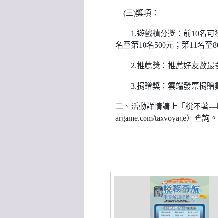
(三)獎項：
1.遊戲積分獎：前10名可獲得全聯
名至第10名500元；第11名至
2.推薦獎：推薦好友數最多前3
3.捐贈獎：雲端發票捐贈數最多
二、活動詳情請上「稅不著—呼叫暗光鳥」粉
argame.com/taxvoyage）查詢。