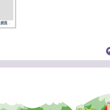
附件-「稅務奇航：宇宙解謎行動」網頁互動遊戲活動.jpg