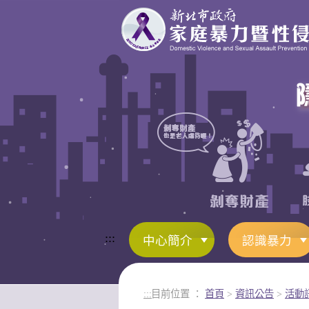
進入內容區塊
:::
中心簡介
認識暴力
:::
目前位置 ：
首頁
>
資訊公告
>
活動