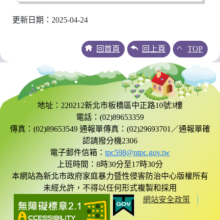
更新日期：2025-04-24
回首頁
回上頁
TOP
地址：220212新北市板橋區中正路10號3樓
電話：(02)89653359
傳真：(02)89653549 通報單傳真：(02)29693701／通報單確
認請撥分機2306
電子郵件信箱：
tpc598@ntpc.gov.tw
上班時間：8時30分至17時30分
本網站為新北市政府家庭暴力暨性侵害防治中心版權所有
未經允許，不得以任何形式複製和採用
網站安全政策
│