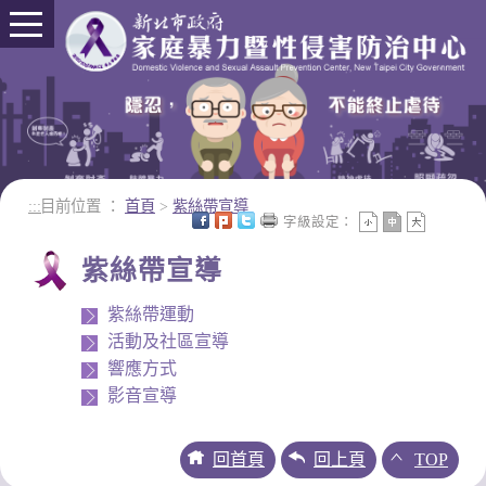
進入內容區塊
:::
目前位置 ：
首頁
>
紫絲帶宣導
字級設定：
紫絲帶宣導
紫絲帶運動
活動及社區宣導
響應方式
影音宣導
回首頁
回上頁
TOP