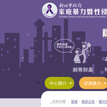
進入內容區塊
:::
中心簡介
認識暴力
:::
目前位置 ：
首頁
>
資訊公告
>
徵才