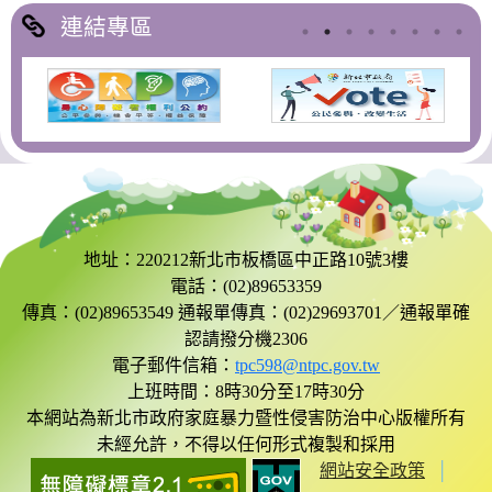
連結專區
地址：220212新北市板橋區中正路10號3樓
電話：(02)89653359
傳真：(02)89653549 通報單傳真：(02)29693701／通報單確
認請撥分機2306
電子郵件信箱：
tpc598@ntpc.gov.tw
上班時間：8時30分至17時30分
本網站為新北市政府家庭暴力暨性侵害防治中心版權所有
未經允許，不得以任何形式複製和採用
網站安全政策
│