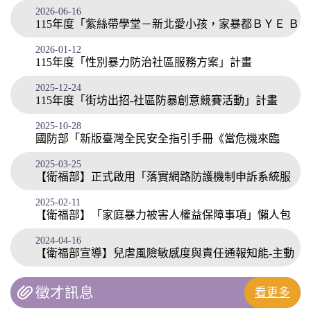
2026-06-16
分享」家庭暴力暨性侵害防治校園宣導
115年度「紫絲帶學堂－新北愛小孩，家暴都ＢＹＥ Ｂ
2026-01-12
ＹＥ」校園宣導
115年度「性別暴力防治社區服務方案」計畫
2025-12-24
115年度「街坊出招-社區防暴創意競賽活動」計畫
2025-10-28
國防部「新版臺灣全民安全指引手冊《當危機來臨
2025-03-25
時：臺灣全民安全指引》」
【衛福部】正式啟用「落實網路防護機制申訴系統服
2025-02-11
務平臺」
【衛福部】「家庭暴力被害人權益保障事項」懶人包
2024-04-16
【衛福部宣導】兒虐風險敏感度與責任通報知能-主動
關心兒虐止息 數位學習教材
徵才訊息
看更多